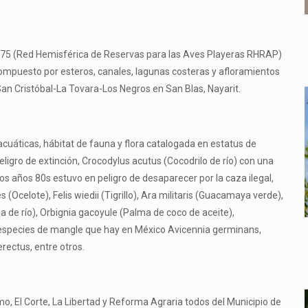
175 (Red Hemisférica de Reservas para las Aves Playeras RHRAP)
ompuesto por esteros, canales, lagunas costeras y afloramientos
San Cristóbal-La Tovara-Los Negros en San Blas, Nayarit.
acuáticas, hábitat de fauna y flora catalogada en estatus de
igro de extinción, Crocodylus acutus (Cocodrilo de río) con una
 años 80s estuvo en peligro de desaparecer por la caza ilegal,
 (Ocelote), Felis wiedii (Tigrillo), Ara militaris (Guacamaya verde),
ia de río), Orbignia gacoyule (Palma de coco de aceite),
especies de mangle que hay en México Avicennia germinans,
ectus, entre otros.
omo, El Corte, La Libertad y Reforma Agraria todos del Municipio de