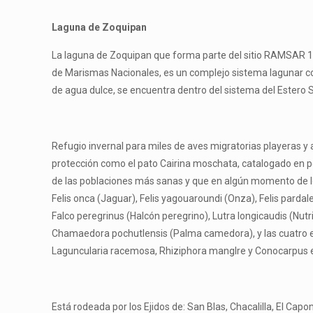
Laguna de Zoquipan
La laguna de Zoquipan que forma parte del sitio RAMSAR 
de Marismas Nacionales, es un complejo sistema lagunar c
de agua dulce, se encuentra dentro del sistema del Estero 
Refugio invernal para miles de aves migratorias playeras y 
protección como el pato Cairina moschata, catalogado en pel
de las poblaciones más sanas y que en algún momento de los
Felis onca (Jaguar), Felis yagouaroundi (Onza), Felis pardales
Falco peregrinus (Halcón peregrino), Lutra longicaudis (Nutr
Chamaedora pochutlensis (Palma camedora), y las cuatro 
Laguncularia racemosa, Rhiziphora manglre y Conocarpus er
Está rodeada por los Ejidos de: San Blas, Chacalilla, El Cap